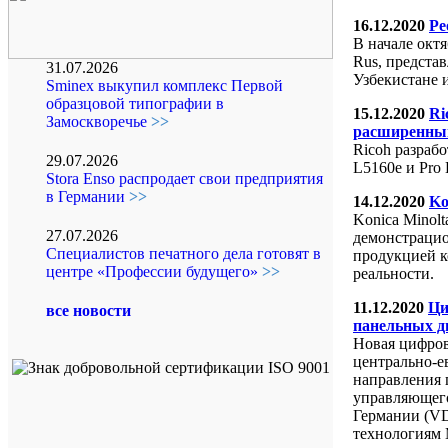
16.12.2020
Ре
В начале окт
Rus, предста
31.07.2026
Узбекистане 
Sminex выкупил комплекс Первой
образцовой типографии в
15.12.2020
Ri
Замоскворечье
>>
расширенны
Ricoh разраб
29.07.2026
L5160e и Pro
Stora Enso распродает свои предприятия
в Германии
>>
14.12.2020
Ko
Konica Minol
27.07.2026
демонстрацио
Специалистов печатного дела готовят в
продукцией к
центре «Профессии будущего»
>>
реальности.
11.12.2020
Ци
все новости
панельных д
Новая цифрова
центрально-е
направления 
управляющег
Германии (V
технологиям 