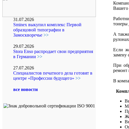
Компан
Вашего 
Работни
31.07.2026
тонеры 
Sminex выкупил комплекс Первой
образцовой типографии в
А также
Замоскворечье
>>
рулонах
29.07.2026
Если ж
Stora Enso распродает свои предприятия
замену 
в Германии
>>
При об
27.07.2026
ремонт 
Специалистов печатного дела готовят в
центре «Профессии будущего»
>>
В компа
все новости
Комп
В
М
П
Ж
В
О