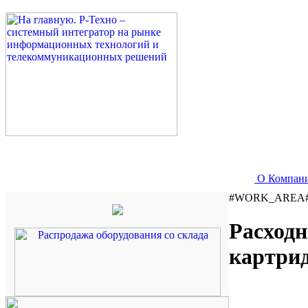
О Компан
#WORK_AREA
Расход
картри