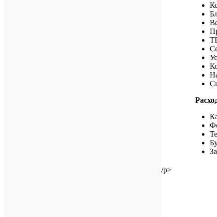
К
Б
В
П
Т
С
У
К
Н
С
Расхо
К
Ф
Т
Б
За
/p>