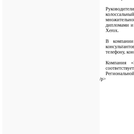
Руководите
колоссальны
множительно
дипломами и 
Xerox.
В компании
консультан
телефону, ко
Компания «
соответству
Региональной
/p>