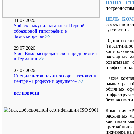
НАША СТР
потребностям
ЦЕЛЬ КОМ
31.07.2026
эффективност
Sminex выкупил комплекс Первой
аутсорсинга
образцовой типографии в
Замоскворечье
>>
Одной из кл
(гарантийно
29.07.2026
копировальн
Stora Enso распродает свои предприятия
расходных ма
в Германии
>>
охватывает 
профессиона
27.07.2026
Специалистов печатного дела готовят в
Также компа
центре «Профессии будущего»
>>
рамках разра
обычных офи
все новости
инфраструкт
безопасности
Компания «P
расходных ма
как плановы
кратчайшие с
инженера на 