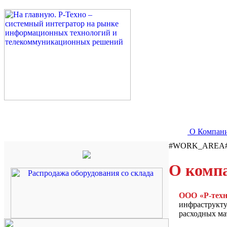
О Компан
#WORK_AREA
О комп
ООО «P-техн
инфраструкту
расходных ма