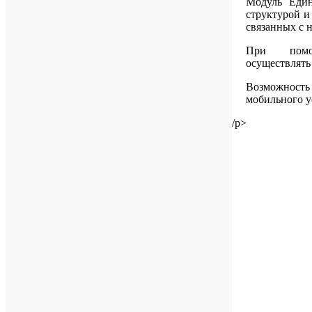
Модуль Един
структурой и
связанных с 
При помо
осуществлят
Возможность
мобильного у
/p>