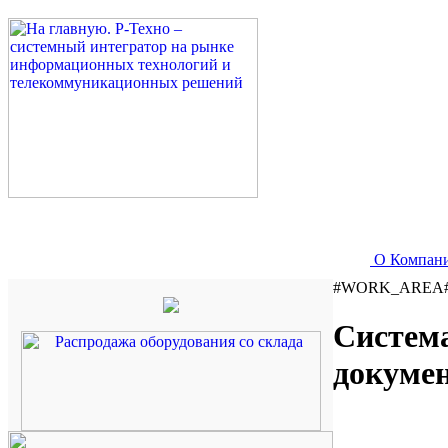
О Компан
#WORK_AREA
Система
докуме