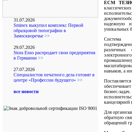
ЕСМ ТЕЗИ
классическ
исполнит
документообо
31.07.2026
надежную и
Sminex выкупил комплекс Первой
уникальных б
образцовой типографии в
Замоскворечье
>>
Система 
подтвержд
29.07.2026
различных 
Stora Enso распродает свои предприятия
электронног
в Германии
>>
промышленн
масштабиров
27.07.2026
навыков, а и
Специалистов печатного дела готовят в
центре «Профессии будущего»
>>
Поставляет
обеспечивае
бизнес-задач
все новости
исполнительс
канцелярией 
Для организа
обратную свя
обращений г