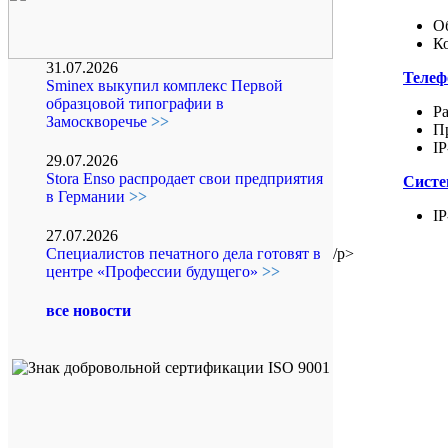
О
К
31.07.2026
Телеф
Sminex выкупил комплекс Первой
образцовой типографии в
Р
Замоскворечье
>>
П
I
29.07.2026
Stora Enso распродает свои предприятия
Систе
в Германии
>>
I
27.07.2026
/p>
Специалистов печатного дела готовят в
центре «Профессии будущего»
>>
все новости