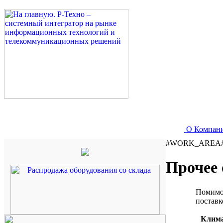
О Компан
#WORK_AREA
Прочее 
Помимо
поставк
Клима