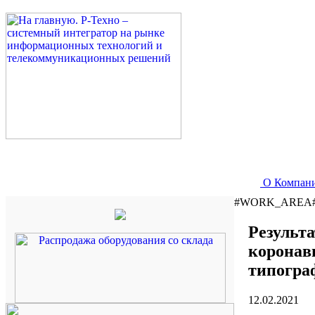
О Компан
#WORK_AREA
Результ
коронав
типогра
12.02.2021