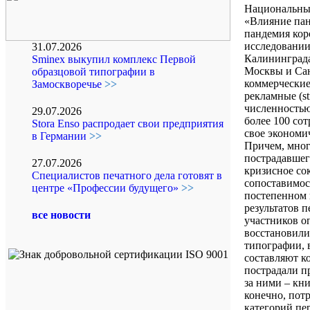
Национальный
«Влияние пан
пандемия кор
исследовании
31.07.2026
Калининграда
Sminex выкупил комплекс Первой
Москвы и Сан
образцовой типографии в
коммерческие
Замоскворечье
>>
рекламные (st
численностью
29.07.2026
более 100 со
Stora Enso распродает свои предприятия
свое экономи
в Германии
>>
Причем, мног
пострадавшег
27.07.2026
кризисное со
Специалистов печатного дела готовят в
сопоставимос
центре «Профессии будущего»
>>
постепенном 
результатов п
все новости
участников о
восстановили
типографии, 
составляют к
пострадали п
за ними – кн
конечно, пот
категорий пе