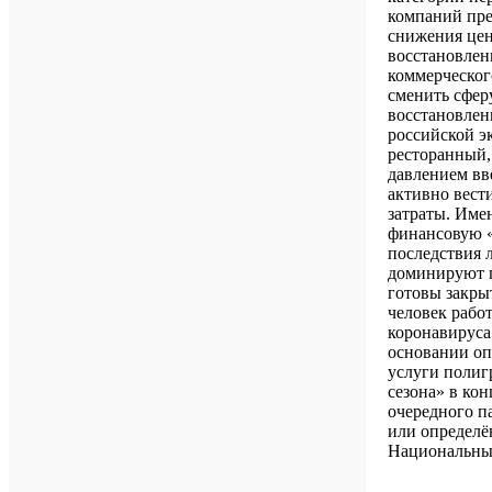
компаний пре
снижения цен
восстановлен
коммерческог
сменить сфер
восстановлени
российской э
ресторанный,
давлением вв
активно вест
затраты. Име
финансовую «
последствия 
доминируют п
готовы закры
человек рабо
коронавируса
основании оп
услуги полиг
сезона» в ко
очередного п
или определё
Национальны