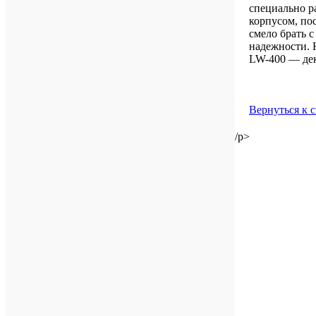
специально р
корпусом, по
смело брать 
надежности. 
LW-400 — д
Вернуться к 
/p>