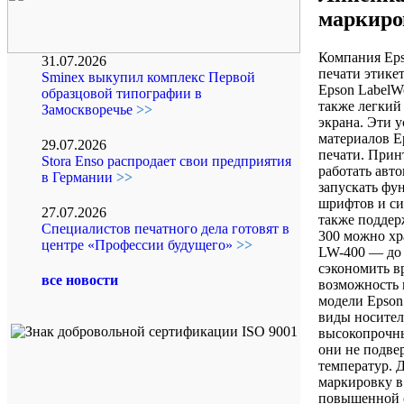
маркиро
Компания Eps
31.07.2026
печати этике
Sminex выкупил комплекс Первой
Epson LabelW
образцовой типографии в
также легкий
Замоскворечье
>>
экрана. Эти 
материалов E
29.07.2026
печати. Прин
Stora Enso распродает свои предприятия
работать авт
в Германии
>>
запускать фу
шрифтов и си
27.07.2026
также поддер
Специалистов печатного дела готовят в
300 можно хр
центре «Профессии будущего»
>>
LW-400 — до 
сэкономить в
все новости
возможность 
модели Epson
виды носител
высокопрочны
они не подве
температур. 
маркировку в 
повышенной с