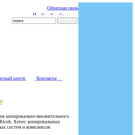
Обратная связь
исный центр
Контакты
е
еек копировально-множительного
 Ricoh, Xerox: копировальных
ых систем и комплексов