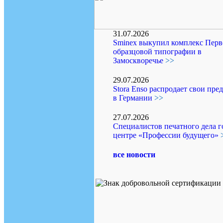
31.07.2026
Sminex выкупил комплекс Перв
образцовой типографии в
Замоскворечье
>>
29.07.2026
Stora Enso распродает свои пре
в Германии
>>
27.07.2026
Специалистов печатного дела г
центре «Профессии будущего»
все новости