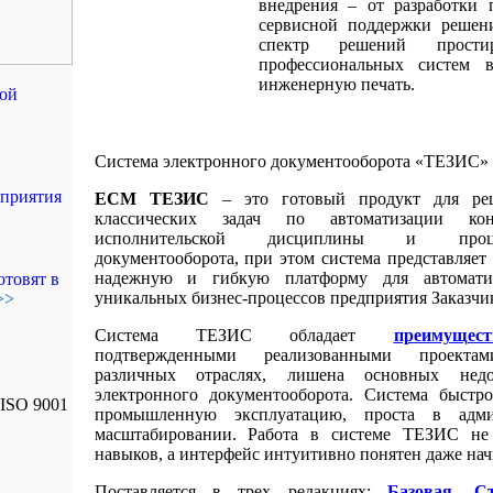
внедрения – от разработки 
сервисной поддержки решен
спектр решений прост
профессиональных систем 
инженерную печать.
ой
Система электронного документооборота «ТЕЗИС»
дприятия
ЕСМ ТЕЗИС
– это готовый продукт для ре
классических задач по автоматизации кон
исполнительской дисциплины и проце
документооборота, при этом система представляет
надежную и гибкую платформу для автомати
отовят в
уникальных бизнес-процессов предприятия Заказчи
>>
Система ТЕЗИС обладает
преимущест
подтвержденными реализованными проект
различных отраслях, лишена основных недо
электронного документооборота. Система быстро
промышленную эксплуатацию, проста в адми
масштабировании. Работа в системе ТЕЗИС не
навыков, а интерфейс интуитивно понятен даже н
Поставляется в трех редакциях:
Базовая, С