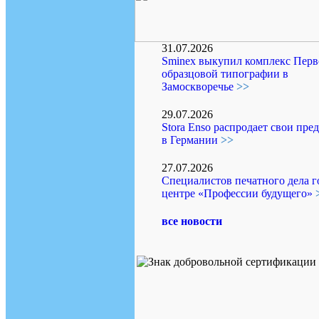
31.07.2026
Sminex выкупил комплекс Перв
образцовой типографии в
Замоскворечье
>>
29.07.2026
Stora Enso распродает свои пре
в Германии
>>
27.07.2026
Специалистов печатного дела г
центре «Профессии будущего»
все новости