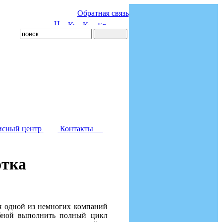
Обратная связь
исный центр
Контакты
отка
ся одной из немногих компаний
обной выполнить полный цикл