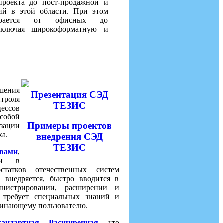
проекта до пост-продажной и
ий в этой области. При этом
ирается от офисных до
включая широкоформатную и
шения
Презентация СЭД
троля
ТЕЗИС
ссов
 собой
Примеры проектов
зации
ка.
внедрения СЭД
ТЕЗИС
вами
,
ами в
статков отечественных систем
 внедряется, быстро вводится в
нистрировании, расширении и
 требует специальных знаний и
ачинающему пользователю.
тандартная, Расширенная
, что