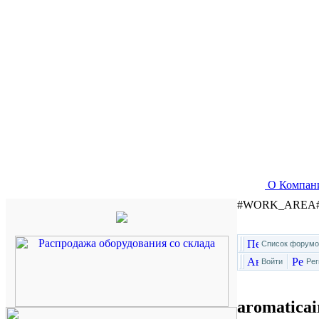
О Компан
#WORK_AREA
Список форумо
Войти
Рег
aromaticai