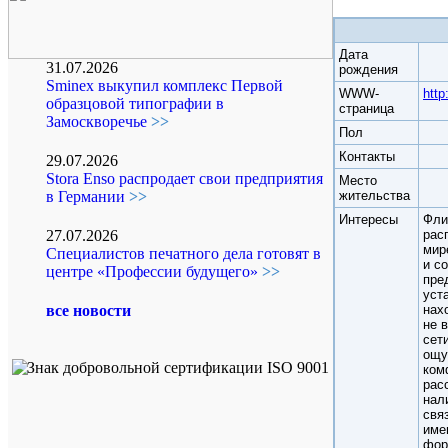
Дата
31.07.2026
рождения
Sminex выкупил комплекс Первой
WWW-
http
образцовой типографии в
страница
Замоскворечье
>>
Пол
Контакты
29.07.2026
Stora Enso распродает свои предприятия
Место
жительства
в Германии
>>
Интересы
Фли
рас
27.07.2026
мир
Специалистов печатного дела готовят в
и с
о
центре «Профессии будущего»
>>
пре
уст
нах
все новости
не 
сет
ощу
ком
рас
нал
свя
име
фор