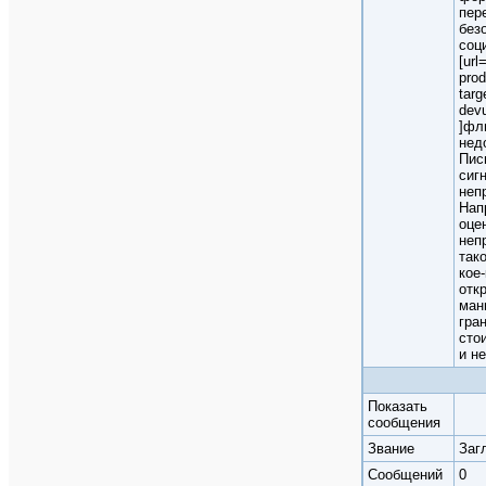
пер
без
соц
[url
p
ro
targ
dev
]фл
нед
Пис
сиг
неп
Нап
оце
неп
тако
кое
отк
ман
гра
сто
и н
Показать
сообщения
Звание
Заг
Cообщений
0