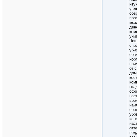
изу
увл
сов
про
мож
ден
ком
уни
Чащ
спр
уби
сов
нор
при
от 
дом
кос
ком
гла
сфо
нас
вре
наи
соо
убр
исп
нас
отт
под