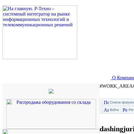
О Компан
#WORK_AREA
Список форумо
Войти
Рег
dashingjur