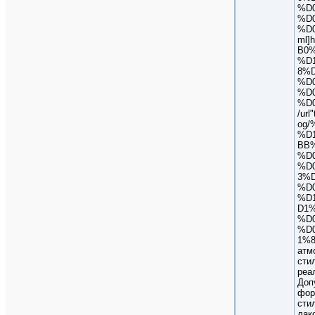
%D
%D
%D
ml]
B0
%D
8%
%D
%D
%D
/url"
og
%D
BB
%D
%D
3%D
%D
%D
D1
%D
%D
1%8
атм
сти
реа
Доп
фор
сти
лак