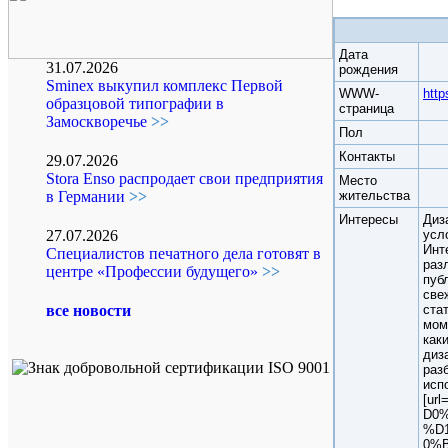
Дата
31.07.2026
рождения
Sminex выкупил комплекс Первой
WWW-
http
образцовой типографии в
страница
Замоскворечье
>>
Пол
Контакты
29.07.2026
Stora Enso распродает свои предприятия
Место
жительства
в Германии
>>
Интересы
Диз
усл
27.07.2026
Инт
Специалистов печатного дела готовят в
раз
центре «Профессии будущего»
>>
пуб
све
ста
все новости
мом
как
диз
раз
исп
[url
D0
%D
0%