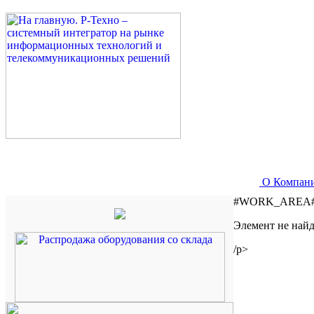
О Компан
#WORK_AREA
Элемент не найд
/p>