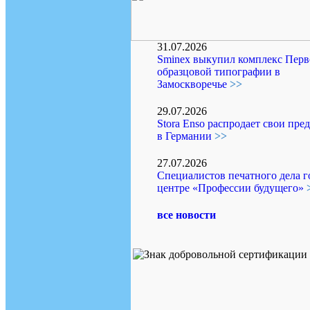
31.07.2026
Sminex выкупил комплекс Перв
образцовой типографии в
Замоскворечье
>>
29.07.2026
Stora Enso распродает свои пре
в Германии
>>
27.07.2026
Специалистов печатного дела г
центре «Профессии будущего»
все новости