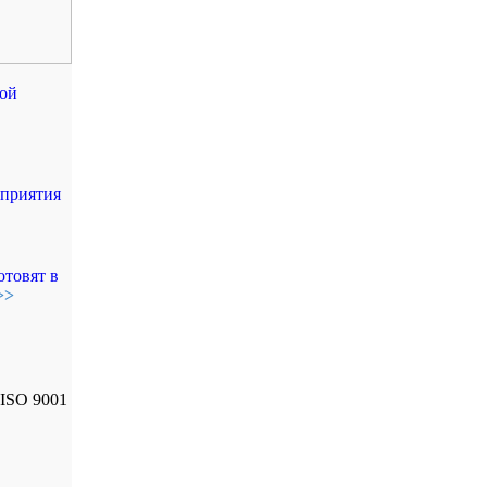
ой
дприятия
отовят в
>>