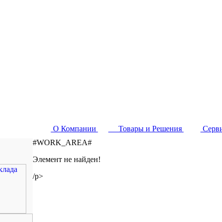
О Компании
Товары и Решения
Серв
#WORK_AREA#
Элемент не найден!
/p>