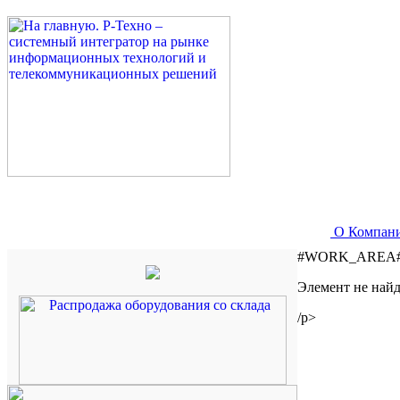
О Компан
#WORK_AREA
Элемент не найд
/p>