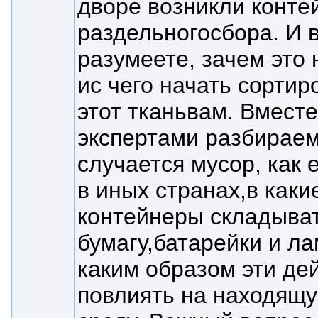
дворе возникли конте
раздельного
сбора. И 
разумеете, зачем это
и
с чего начать сортиро
этот ткань
вам. Вместе
экспертами разбираем
случается мусор, как 
в иных странах,
в каки
контейнеры складыват
бумагу,
батарейки и ла
каким образом эти де
повлиять на находящу