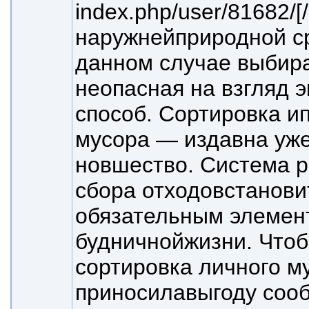
index.php/user/81682/[/
наружней
природной с
данном случае выбир
неопасная на взгляд э
способ. Сортировка и
мусора — издавна уже
новшество. Система р
сбора отходов
станови
обязательным элемен
будничной
жизни. Что
сортировка личного м
приносила
выгоду соо