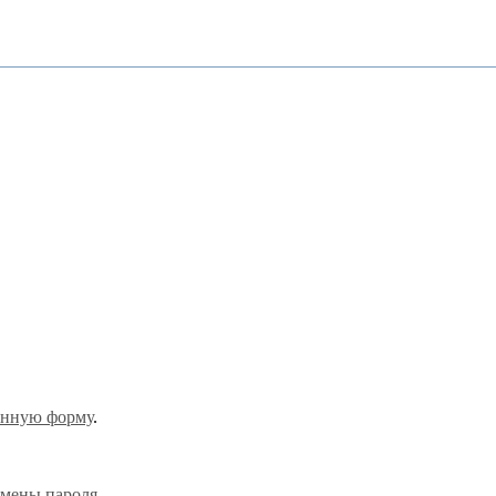
онную форму
.
смены пароля.