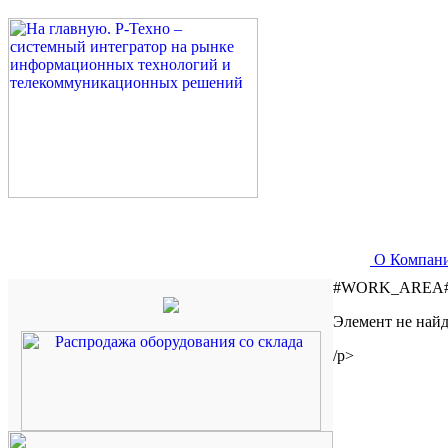
О Компан
#WORK_AREA
Элемент не найд
/p>