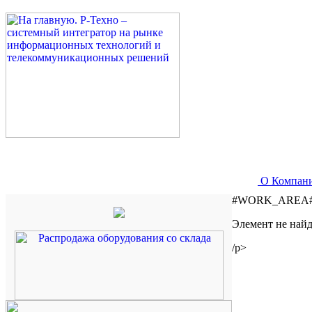
О Компан
#WORK_AREA
Элемент не найд
/p>